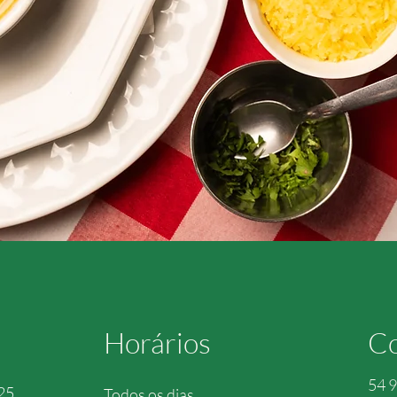
Horários
Co
54 
25
Todos os dias