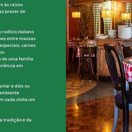
m às raízes
 ao prazer de
rodízio italiano
ões entre massas
especiais, carnes
os.
o de uma família
eriência em
ntar a dois ou
 ambiente
m cada visita um
da tradição e da