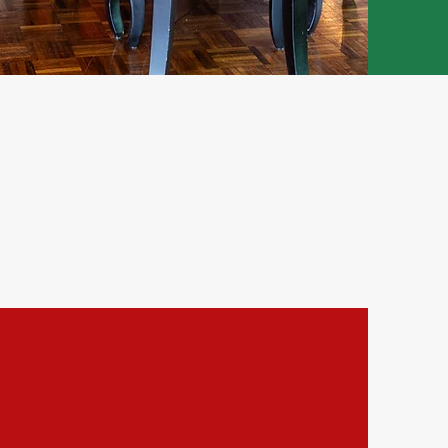
,
o
sso Rodízio
 sabores, todos servidos com
osidade e alma italiana!