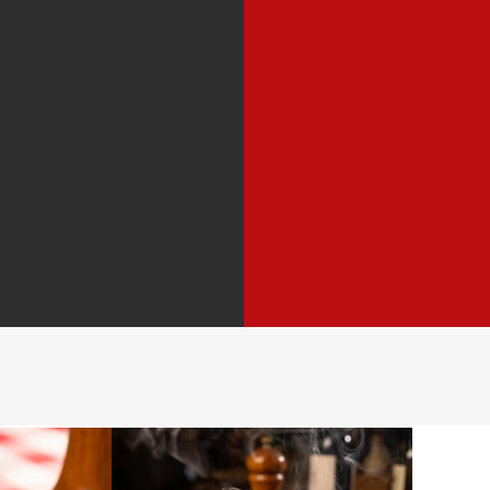
E, para encerrar com do
incluída, porque toda boa
No D’Nase, você não esco
experiência completa, f