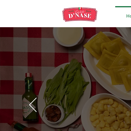
H
O verdade
Mais de 60 
típi