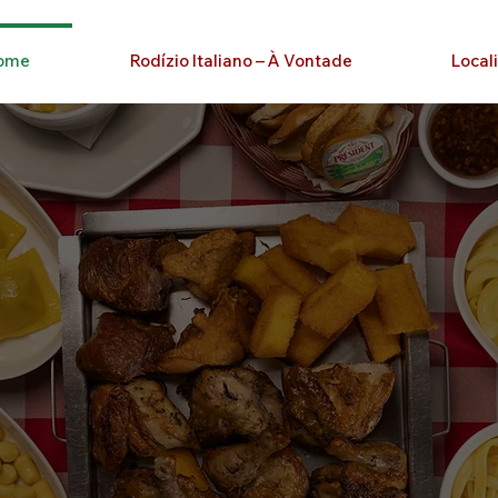
ome
Rodízio Italiano – À Vontade
Local
iro rodízio italiano 
combinações entre massas, risotos e aco
cos. Fartura, sabor e tradição, servidos à vo