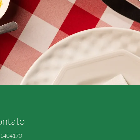
ntato
91404170