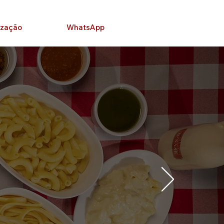
ização
WhatsApp
de Gramado
mpanhamentos
ntade