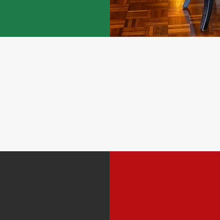
Uma viagem à Itália
sem sair de Gramad
No
Mais de 60
gener