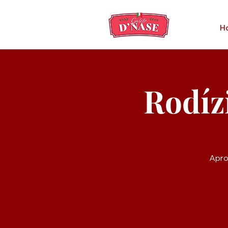
H
Rodíz
Apro