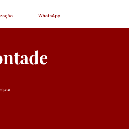
ização
WhatsApp
ontade
l por